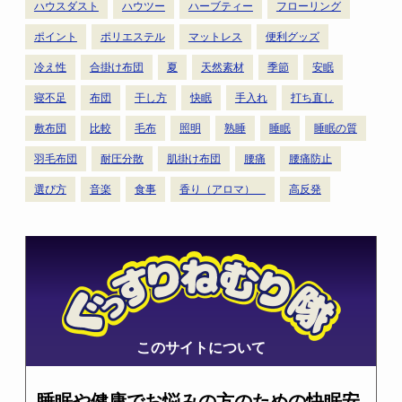
ハウスダスト
ハウツー
ハーブティー
フローリング
ポイント
ポリエステル
マットレス
便利グッズ
冷え性
合掛け布団
夏
天然素材
季節
安眠
寝不足
布団
干し方
快眠
手入れ
打ち直し
敷布団
比較
毛布
照明
熟睡
睡眠
睡眠の質
羽毛布団
耐圧分散
肌掛け布団
腰痛
腰痛防止
選び方
音楽
食事
香り（アロマ）
高反発
このサイトについて
睡眠や健康でお悩みの方のための快眠安