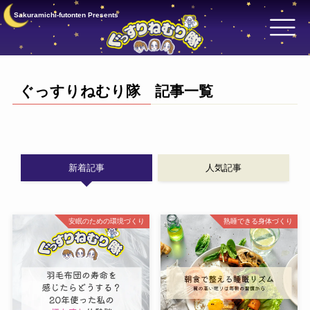
Sakuramichi-futonten Presents
ぐっすりねむり隊 記事一覧
新着記事
人気記事
安眠のための環境づくり
熟睡できる身体づくり