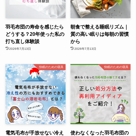
羽毛布団の寿命を感じたら
朝食で整える睡眠リズム｜
どうする？20年使った私の
質の高い眠りは毎朝の習慣
打ち直し体験談
から
2026年7月13日
2026年7月13日
快眠のための寝具
快眠のための寝具
電気毛布が手放せない冷え
使わなくなった羽毛布団の