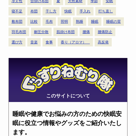
冷え性
合掛け布団
夏
天然素材
季節
安眠
寝不足
布団
干し方
快眠
手入れ
打ち直し
敷布団
比較
毛布
照明
熟睡
睡眠
睡眠の質
羽毛布団
耐圧分散
肌掛け布団
腰痛
腰痛防止
選び方
音楽
食事
香り（アロマ）
高反発
このサイトについて
睡眠や健康でお悩みの方のための快眠安
眠に役立つ情報やグッズをご紹介いたし
ます。