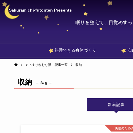
Sakuramichi-futonten Presents
眠りを整えて、目覚めすっ
熟睡できる身体づくり
安
ぐっすりねむり隊 記事一覧
収納
収納
– tag –
新着記事
快眠のため