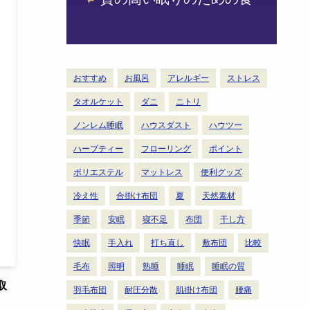
おすすめ
お風呂
アレルギー
ストレス
タオルケット
ダニ
ニトリ
ノンレム睡眠
ハウスダスト
ハウツー
ハーブティー
フローリング
ポイント
ポリエステル
マットレス
便利グッズ
冷え性
合掛け布団
夏
天然素材
季節
安眠
寝不足
布団
干し方
快眠
手入れ
打ち直し
敷布団
比較
毛布
照明
熟睡
睡眠
睡眠の質
取
羽毛布団
耐圧分散
肌掛け布団
腰痛