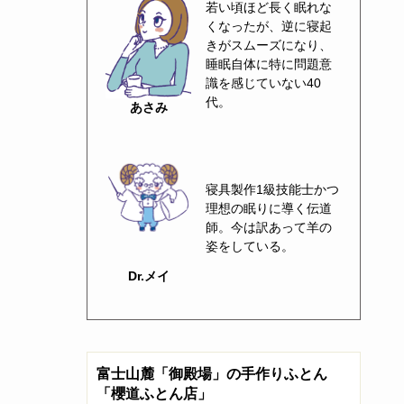
若い頃ほど長く眠れな
くなったが、逆に寝起
きがスムーズになり、
睡眠自体に特に問題意
識を感じていない40
代。
あさみ
寝具製作1級技能士かつ
理想の眠りに導く伝道
師。今は訳あって羊の
姿をしている。
Dr.メイ
富士山麓「御殿場」の手作りふとん
「櫻道ふとん店」