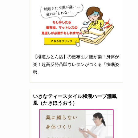
【櫻道ふとん店】の敷布団／腰が楽！身体が
楽！超高反発凸凹ウレタンがつくる「快眠姿
勢」
いきなティースタイル和漢ハーブ瀧鳳
凰（たきほうおう）