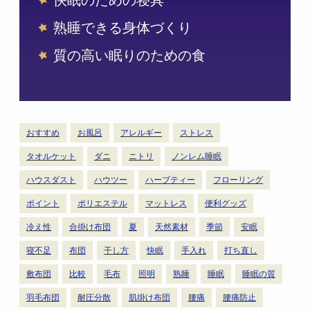
快眠のための寝具
熟睡できる身体づくり
質の高い眠りのための食
おすすめ
お風呂
アレルギー
ストレス
タオルケット
ダニ
ニトリ
ノンレム睡眠
ハウスダスト
ハウツー
ハーブティー
フローリング
ポイント
ポリエステル
マットレス
便利グッズ
冷え性
合掛け布団
夏
天然素材
季節
安眠
寝不足
布団
干し方
快眠
手入れ
打ち直し
敷布団
比較
毛布
照明
熟睡
睡眠
睡眠の質
羽毛布団
耐圧分散
肌掛け布団
腰痛
腰痛防止