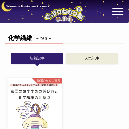
Sakuramichi-futonten Presents
化学繊維
– tag –
新着記事
人気記事
快眠のための寝具