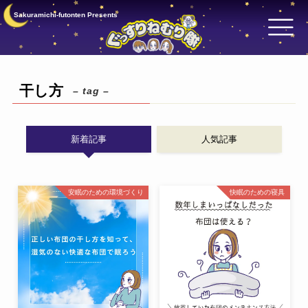
Sakuramichi-futonten Presents
干し方
– tag –
新着記事
人気記事
安眠のための環境づくり
快眠のための寝具