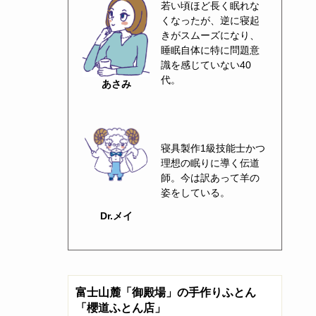
若い頃ほど長く眠れな
くなったが、逆に寝起
きがスムーズになり、
睡眠自体に特に問題意
識を感じていない40
代。
あさみ
寝具製作1級技能士かつ
理想の眠りに導く伝道
師。今は訳あって羊の
姿をしている。
Dr.メイ
富士山麓「御殿場」の手作りふとん
「櫻道ふとん店」