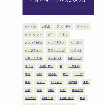
おすすめ
お風呂
アレルギー
ストレス
タオルケット
ダニ
ニトリ
ノンレム睡眠
ハウスダスト
ハウツー
ハーブティー
フローリング
ポイント
ポリエステル
マットレス
便利グッズ
冷え性
合掛け布団
夏
天然素材
季節
安眠
寝不足
布団
干し方
快眠
手入れ
打ち直し
敷布団
比較
毛布
照明
熟睡
睡眠
睡眠の質
羽毛布団
耐圧分散
肌掛け布団
腰痛