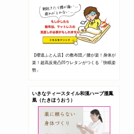
【櫻道ふとん店】の敷布団／腰が楽！身体が
楽！超高反発凸凹ウレタンがつくる「快眠姿
勢」
いきなティースタイル和漢ハーブ瀧鳳
凰（たきほうおう）