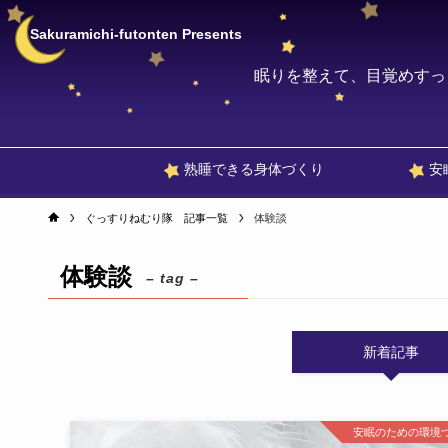
Sakuramichi-futonten Presents
眠りを整えて、目覚めすっ
熟睡できる身体づくり
安
ぐっすりねむり隊 記事一覧
体験談
体験談
– tag –
新着記事
安眠のための環境