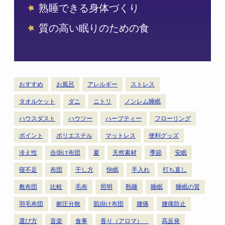
熟睡できる身体づくり
質の高い眠りのための食
おすすめ
お風呂
アレルギー
ストレス
タオルケット
ダニ
ニトリ
ノンレム睡眠
ハウスダスト
ハウツー
ハーブティー
フローリング
ポイント
ポリエステル
マットレス
便利グッズ
冷え性
合掛け布団
夏
天然素材
季節
安眠
寝不足
布団
干し方
快眠
手入れ
打ち直し
敷布団
比較
毛布
照明
熟睡
睡眠
睡眠の質
羽毛布団
耐圧分散
肌掛け布団
腰痛
腰痛防止
選び方
音楽
食事
香り（アロマ）
高反発