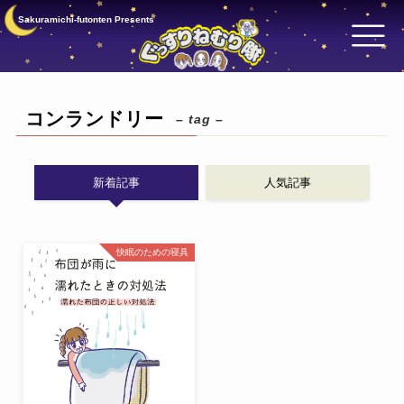
Sakuramichi-futonten Presents
コンランドリー
– tag –
新着記事
人気記事
快眠のための寝具